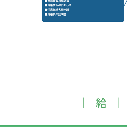
│ 給 │