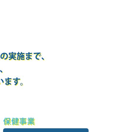
の実施まで、
、
います。