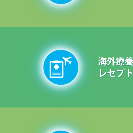
海外療
レセプ