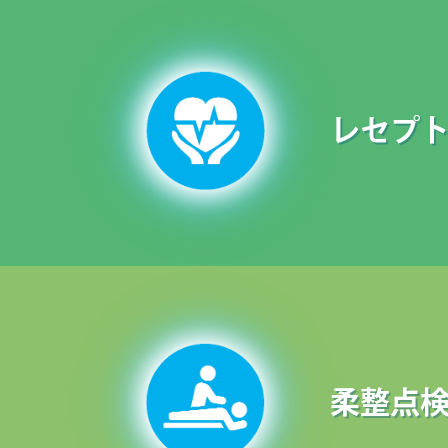
レセプ
柔整点