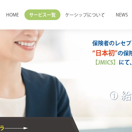
HOME
サービス一覧
ケーシップについて
NEWS
保険者の
レセプ
“日本初”
の保
【JMICS】
にて
①
ラ