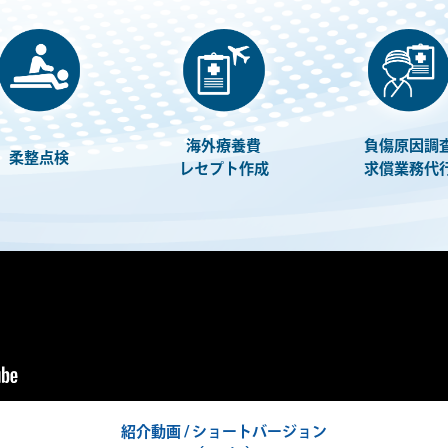
海外療養費
負傷原因調
柔整点検
レセプト作成
求償業務代
紹介動画 / ショートバージョン